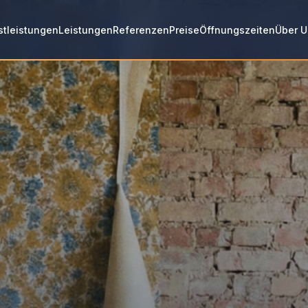
stleistungen
Leistungen
Referenzen
Preise
Öffnungszeiten
Über U