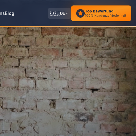
Top Bewertung
🇩🇪
ns
Blog
DE
100% Kundenzufriedenheit